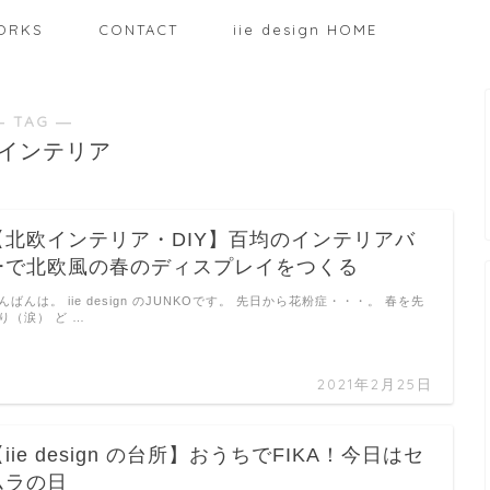
ORKS
CONTACT
iie design HOME
― TAG ―
インテリア
【北欧インテリア・DIY】百均のインテリアバ
ーで北欧風の春のディスプレイをつくる
んばんは。 iie design のJUNKOです。 先日から花粉症・・・。 春を先
り（涙） ど …
2021年2月25日
iie design の台所】おうちでFIKA！今日はセ
ムラの日