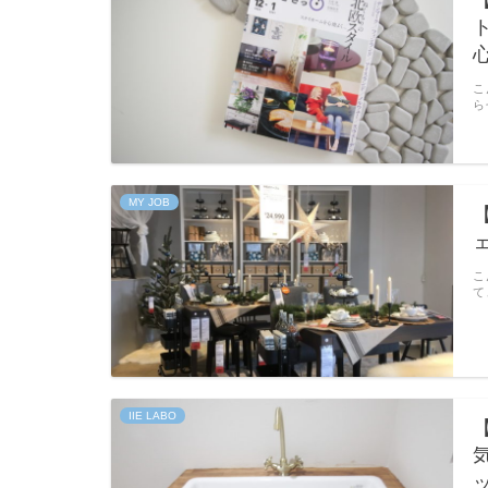
こ
ら
MY JOB
こ
て
IIE LABO