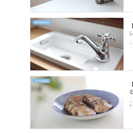
INTERIOR
こ
KITCHEN
こ
モ