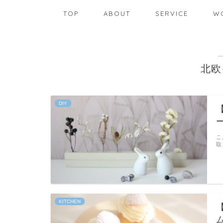
TOP
ABOUT
SERVICE
W
北欧
DIY
こ
取
KITCHEN
【