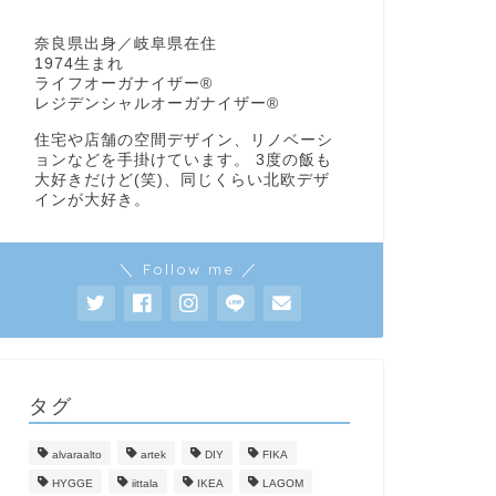
奈良県出身／岐阜県在住
1974生まれ
ライフオーガナイザー®
レジデンシャルオーガナイザー®
住宅や店舗の空間デザイン、リノベーシ
ョンなどを手掛けています。 3度の飯も
大好きだけど(笑)、同じくらい北欧デザ
インが大好き。
＼ Follow me ／
タグ
alvaraalto
artek
DIY
FIKA
HYGGE
iittala
IKEA
LAGOM