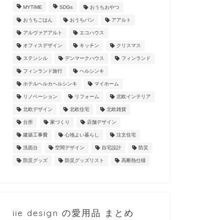
MYTIME
SDGs
おうちおやつ
おうちごはん
おうちパン
アアルト
アルヴァアアルト
エコハウス
オフィスデザイン
キッチン
クリスマス
ステンシル
デンマークハウス
フィンランド
フィンランド旅行
ヘルシンキ
ホテルヘルカヘルシンキ
マイホーム
リノベーション
リフォーム
北欧インテリア
北欧デザイン
北欧住宅
北欧雑貨
台所
家づくり
店舗デザイン
建築工事費
心地よい暮らし
注文住宅
洗面台
空間デザイン
自宅設計
防災
防災グッズ
防災グッズリスト
高断熱仕様
iie design の愛用品 まとめ