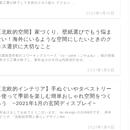
装工事が終了して天井のクロス貼り アクセン …
2021年1月15日
【北欧的空間】家づくり、壁紙選びでもう悩ま
ない！海外にいるような空間にしたいときのク
ロス選択に大切なこと
美濃加茂市初のコワーキングスペース「co・yane（こやぁね）」様の現場
年大工工事が終了し、新年あけの今日は内装色打合せ。 …
2021年1月8日
【北欧的インテリア】手ぬぐいやタペストリー
を使って季節を楽しむ簡単おしゃれ空間をつく
ろう ~2021年1月の玄関ディスプレイ~
年あけましておめでとうございます。 iie design のJUNKOです。 本年
どうぞ、"北欧的空間と暮らしデザインblo …
2021年1月4日