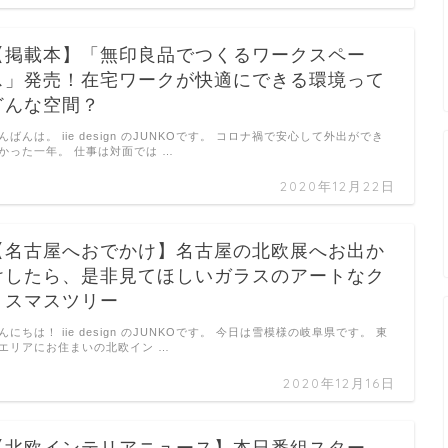
【掲載本】「無印良品でつくるワークスペー
ス」発売！在宅ワークが快適にできる環境って
どんな空間？
んばんは。 iie design のJUNKOです。 コロナ禍で安心して外出ができ
かった一年。 仕事は対面では …
2020年12月22日
【名古屋へおでかけ】名古屋の北欧展へお出か
けしたら、是非見てほしいガラスのアートなク
リスマスツリー
んにちは！ iie design のJUNKOです。 今日は雪模様の岐阜県です。 東
エリアにお住まいの北欧イン …
2020年12月16日