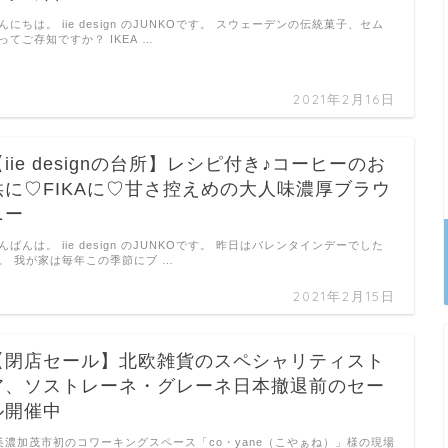
んにちは。 iie design のJUNKOです。 スウェーデンの伝統菓子、セム
ってご存知ですか？ IKEA …
2021年2月16日
【iie designの台所】レシピ付き♪コーヒーのお
供に♡FIKAに♡甘さ控えめの大人味濃厚ブラウ
ニー
んばんは。 iie design のJUNKOです。 昨日はバレンタインデーでした
。 我が家は毎年この季節にブ …
2021年2月15日
【閉店セール】北欧雑貨のスペシャリティスト
ア、ソストレーネ・グレーネ日本撤退前のセー
ル開催中
美濃加茂市初のコワーキングスペース「co・yane（こやぁね）」様の現場