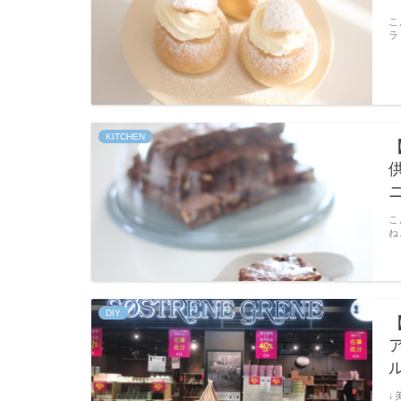
こ
ラ
KITCHEN
こ
ね
DIY
↓