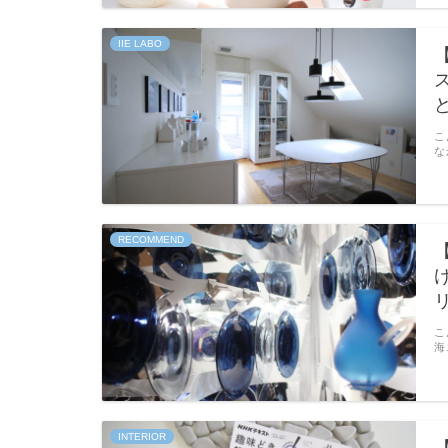
IIE LABO
こ
な
RECOMMEND
こ
海
INTERIOR