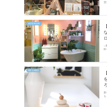
塗
INTERIOR
↓
昨
IIE LABO
新
も