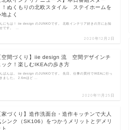
【北欧インテリアニュース】本日番組スター
ト！ぬくもりの北欧スタイル ステイホームを
心地よく
んにちは！ iie design のJUNKOです。 北欧インテリア好きの方にお知
せです。 …
2020年12月2日
【空間づくり】iie design 流 空間デザインチ
ェック！楽しむIKEAの歩き方
んばんは。 iie design のJUNKOです。 先日、仕事の買付でIKEAに行っ
きました。 2.6mほど …
2020年11月25日
【家づくり】造作洗面台・造作キッチンで大人
気シンク（SK106）をつかうメリットとデメリ
ット