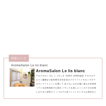
外部リンク
AromaSalon Le lis blanc
AromaSalon Le lis blanc
アロマサロン【ル リ ブロン】 NARD JAPAN認定 アロマセラ
ピスト藤崎ゆり岐阜県可児市自宅のプライベートサロンですア
ロマトリートメントを通して 足りないものを補い誰もが本来持
っている自然免疫力を高め バランスを崩しにくいカラダを目指
しますまた頑張ろう いつまでも若々しくいたいそんな前向きに
なれるような 寄り添い心地良い空間を創ります…☆*:.｡.