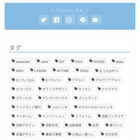
＼ Follow me ／
タグ
alvaraalto
artek
DIY
FIKA
HYGGE
iittala
IKEA
LAGOM
MYTIME
SDGs
おうちおやつ
おうちごはん
おうちパン
アアルト
アルヴァアアルト
エコハウス
オフィスデザイン
キッチン
クリスマス
ステンシル
デンマークハウス
フィンランド
フィンランド旅行
ヘルシンキ
ホテルヘルカヘルシンキ
マイホーム
リノベーション
リフォーム
北欧インテリア
北欧デザイン
北欧住宅
北欧雑貨
台所
家づくり
店舗デザイン
建築工事費
心地よい暮らし
注文住宅